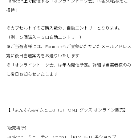
Fanicon上で開催する「オンライントーク会」へ各30名様をご
招待！
※カプセルトイのご購入数分、自動エントリーとなります。
（例：５個購入＝５口自動エントリー）
※ご当選者様には、Faniconへご登録いただいたメールアドレス
宛に後日当選案内をお送りいたします
※「オンライントーク会」は年内開催予定。詳細は当選者様のみ
に後日お知らせいたします
【「よんふん&キムヒEXHIBITION」グッズ オンライン販売】
[販売場所]
Faniconコミュニティ「yonn」「KIMUHI」各ショップ